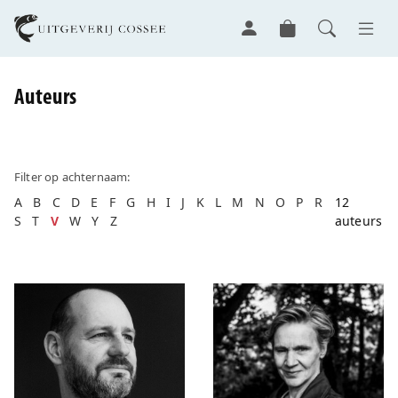
Auteurs
Filter op achternaam:
A
B
C
D
E
F
G
H
I
J
K
L
M
N
O
P
R
12
S
T
V
W
Y
Z
auteurs