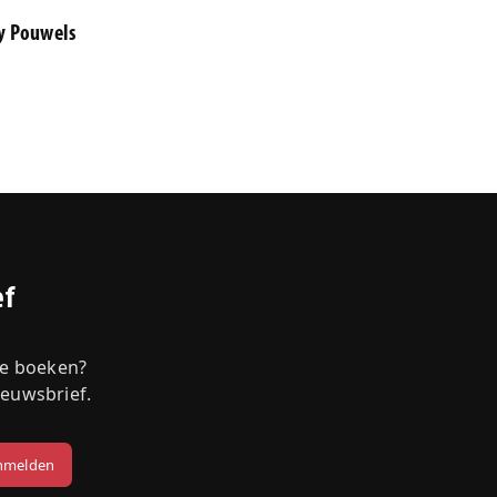
ty Pouwels
ef
we boeken?
ieuwsbrief.