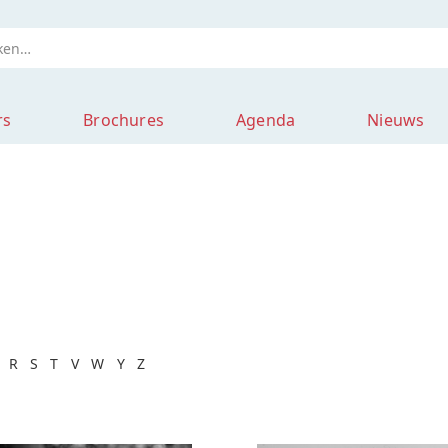
rs
Brochures
Agenda
Nieuws
R
S
T
V
W
Y
Z