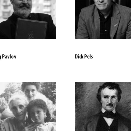
g Pavlov
Dick Pels