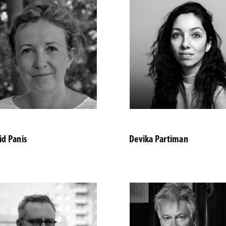
id Panis
Devika Partiman