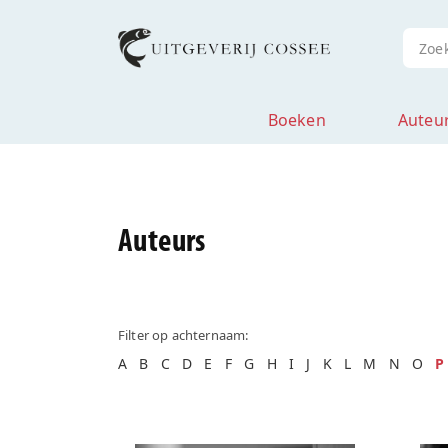
Boeken
Auteu
Auteurs
Filter op achternaam:
A
B
C
D
E
F
G
H
I
J
K
L
M
N
O
P