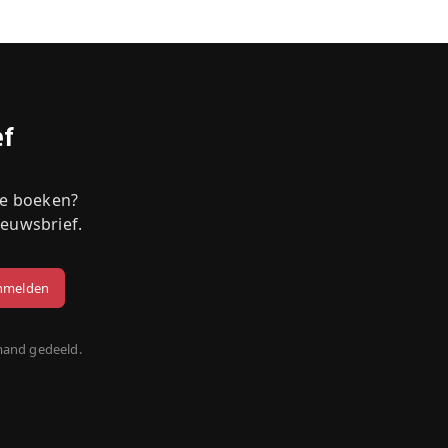
ef
we boeken?
ieuwsbrief.
mand gedeeld.