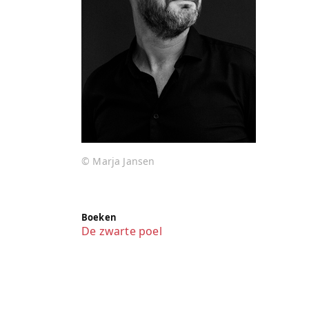
© Marja Jansen
Boeken
De zwarte poel