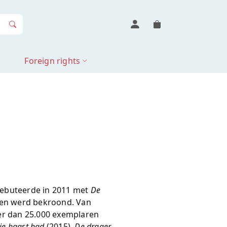
Foreign rights
debuteerde in 2011 met
De
len werd bekroond. Van
er dan 25.000 exemplaren
ie haast had
(2015),
De drager