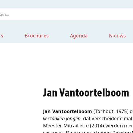
rs
Brochures
Agenda
Nieuws
Jan Vantoortelboom
Jan Vantoortelboom
(Torhout, 1975) 
verzonken jongen
, dat verscheidene ma
Meester Mitraillette (2014) werden me
verkocht. Daarna verschenen
De man d