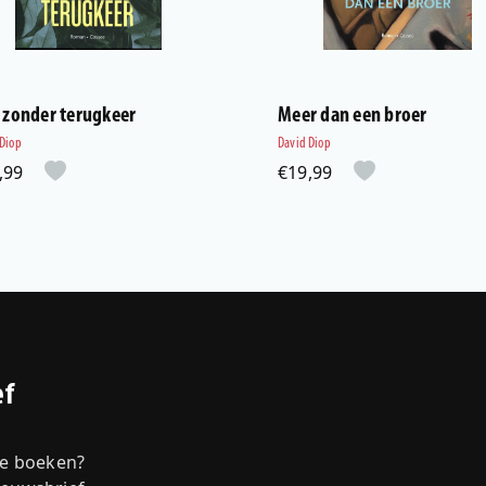
s zonder terugkeer
Meer dan een broer
 Diop
David Diop
,99
€19,99
ef
we boeken?