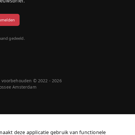
ieuwsbrief.
mand gedeeld.
n voorbehouden © 2022 - 2026
 Cossee Amsterdam
maakt deze applicatie gebruik van functionele