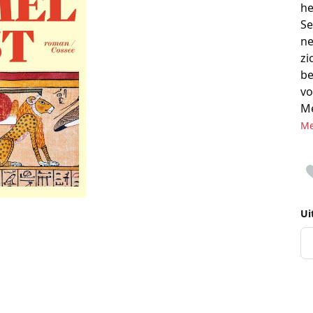
he
Se
ne
zi
be
vo
Me
Me
Ui