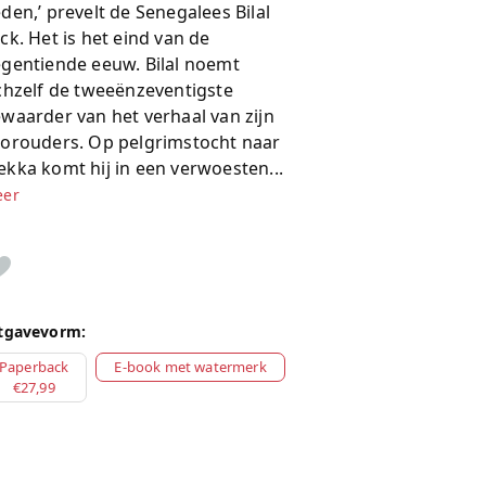
den,’ prevelt de Senegalees Bilal
ck. Het is het eind van de
gentiende eeuw. Bilal noemt
chzelf de tweeënzeventigste
waarder van het verhaal van zijn
orouders. Op pelgrimstocht naar
kka komt hij in een verwoesten...
er
tgavevorm:
Paperback
E-book met watermerk
€27,99