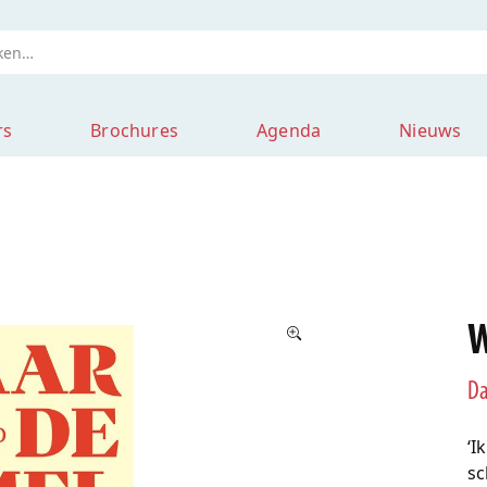
rs
Brochures
Agenda
Nieuws
W
Da
‘I
sc