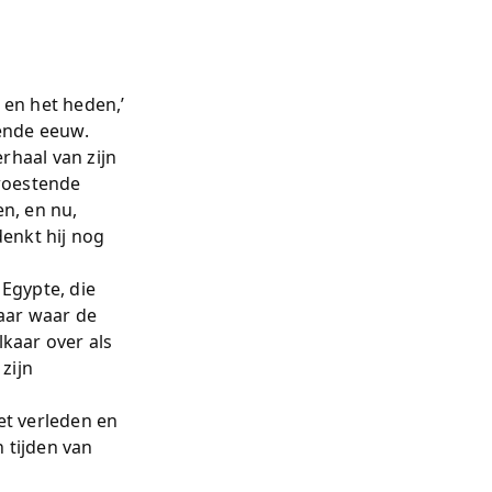
 en het heden,’
iende eeuw.
rhaal van zijn
woestende
en, en nu,
denkt hij nog
 Egypte, die
aar waar de
lkaar over als
 zijn
et verleden en
 tijden van