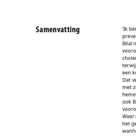
‘Ik b
Samenvatting
preve
Bilal
vooro
chole
terwi
een k
Dat v
met z
hemel
ook Bi
vooro
Waar 
het g
wanh