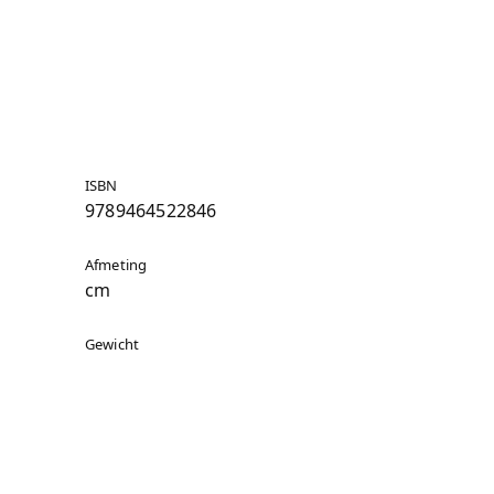
ISBN
9789464522846
Afmeting
cm
Gewicht