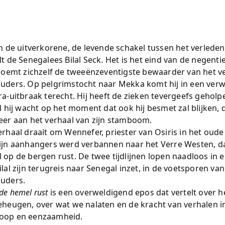
en de uitverkorene, de levende schakel tussen het verleden
lt de Senegalees Bilal Seck. Het is het eind van de negent
 noemt zichzelf de tweeënzeventigste bewaarder van het ve
uders. Op pelgrimstocht naar Mekka komt hij in een ver
ra-uitbraak terecht. Hij heeft de zieken tevergeefs geholp
jl hij wacht op het moment dat ook hij besmet zal blijken, 
eer aan het verhaal van zijn stamboom.
erhaal draait om Wennefer, priester van Osiris in het oude
ijn aanhangers werd verbannen naar het Verre Westen, d
 op de bergen rust. De twee tijdlijnen lopen naadloos in e
lal zijn terugreis naar Senegal inzet, in de voetsporen van
uders.
de hemel rust
is een overweldigend epos dat vertelt over h
eheugen, over wat we nalaten en de kracht van verhalen in
oop en eenzaamheid.