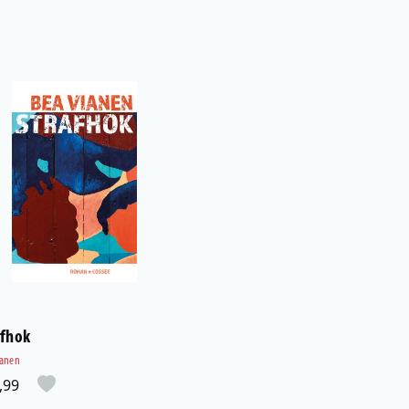
afhok
ianen
,99