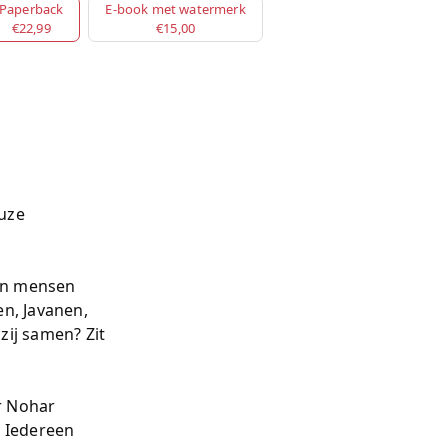
Paperback
E-book met watermerk
€22,99
€15,00
euze
van mensen
en, Javanen,
zij samen? Zit
r Nohar
. Iedereen