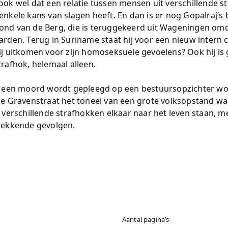
ook wel dat een relatie tussen mensen uit verschillende s
enkele kans van slagen heeft. En dan is er nog Gopalraj’
nd van de Berg, die is teruggekeerd uit Wageningen omda
arden. Terug in Suriname staat hij voor een nieuw intern c
ij uitkomen voor zijn homoseksuele gevoelens? Ook hij i
trafhok, helemaal alleen.
r een moord wordt gepleegd op een bestuursopzichter wo
ge Gravenstraat het toneel van een grote volksopstand w
e verschillende strafhokken elkaar naar het leven staan, m
rekkende gevolgen.
Aantal pagina’s