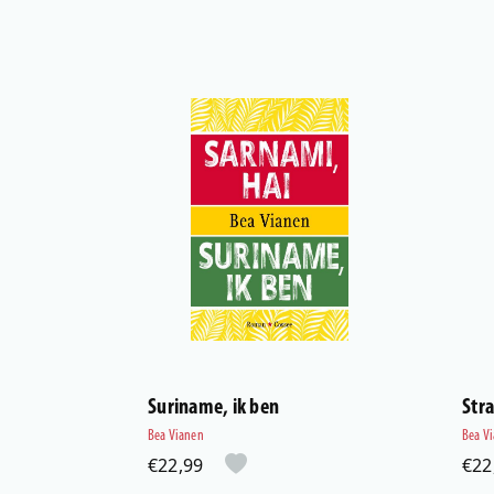
Suriname, ik ben
Str
Bea Vianen
Bea V
€22,99
€22