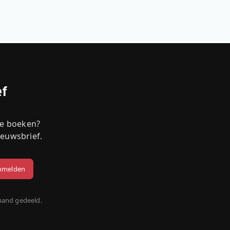
ef
we boeken?
ieuwsbrief.
mand gedeeld.