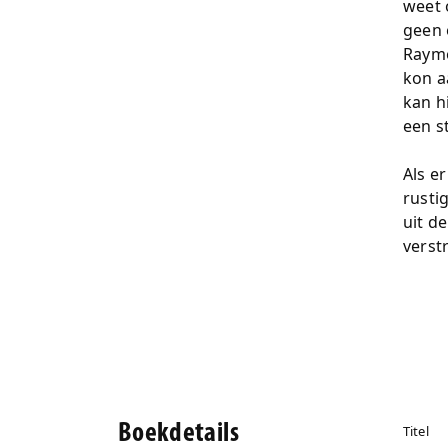
weet 
geen 
Raymo
kon a
kan h
een s
Als e
rusti
uit d
verst
Boekdetails
Titel