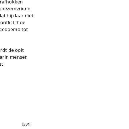
trafhokken
s boezemvriend
t hij daar niet
onflict: hoe
s gedoemd tot
rdt de ooit
aarin mensen
et
ISBN