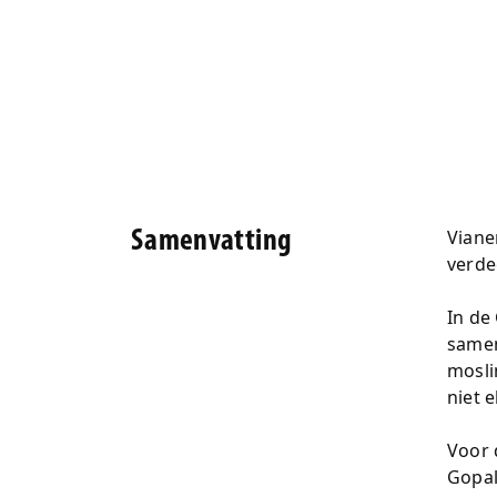
Viane
Samenvatting
verde
In de
samen
mosli
niet 
Voor 
Gopal