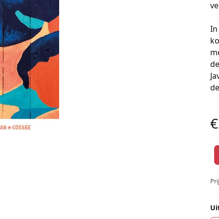
ve
In
ko
me
de
Ja
de
€
Pri
Ui