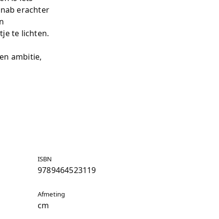
inab erachter
n
e te lichten.
sen ambitie,
ISBN
9789464523119
Afmeting
cm