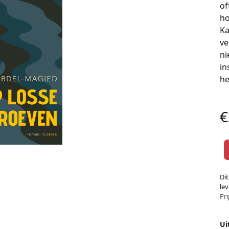
of
ho
Ka
ve
ni
in
he
€
Di
le
Pri
Ui