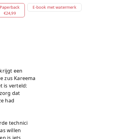
Paperback
E-book met watermerk
€24,99
krijgt een
re zus Kareema
 is verteld:
 zorg dat
ze had
rde technici
as willen
en is iets