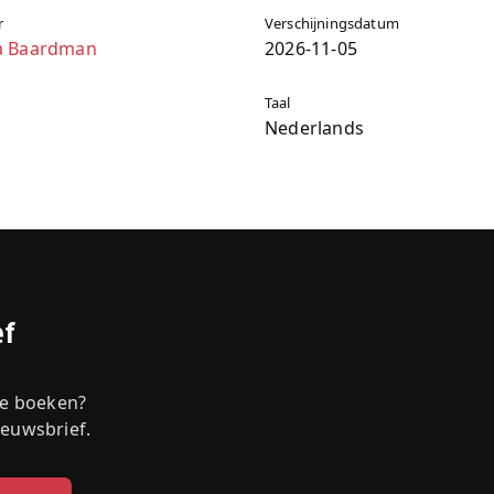
r
Verschijningsdatum
a Baardman
2026-11-05
Taal
Nederlands
ef
we boeken?
ieuwsbrief.