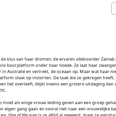
s de klus van haar dromen: de ervaren olieboorder Zainab 
ore boorplatform onder haar hoede. Ze laat haar zwange
r in Australië en vertrekt, de oceaan op. Maar wat haar niet
latform staat op instorten. De taak die ze gekregen heeft,
een het overleeft, blijkt ineens een grotere uitdaging dan 
ht.
b moet als enige vrouw leiding geven aan een groep geha
un eigen gang gaan en vooral niet naar een vrouwelijke ba
eren.
One of the guys
is ze altijd al geweest, maar ze aanstur