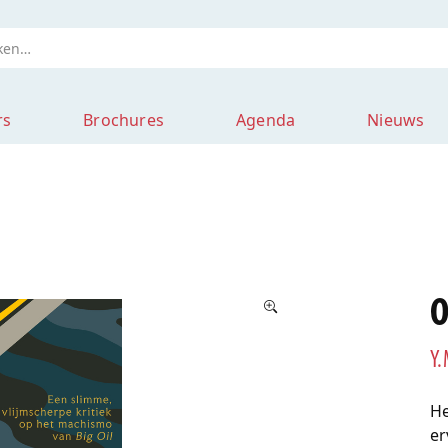
rs
Brochures
Agenda
Nieuws
O
Y.
He
er