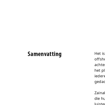
Het i
Samenvatting
offsh
achte
het p
ieder
gedac
Zaina
die h
luist