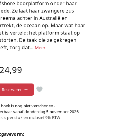
fshore boorplatform onder haar
ede. Ze laat haar zwangere zus
reema achter in Australië en
rtrekt, de oceaan op. Maar wat haar
et is verteld: het platform staat op
storten. De taak die ze gekregen
eft, zorg dat...
Meer
24,99
Reserveren
t boek is nog niet verschenen -
verbaar vanaf donderdag 5 november 2026
js is per stuk en inclusief 9% BTW
tgavevorm: