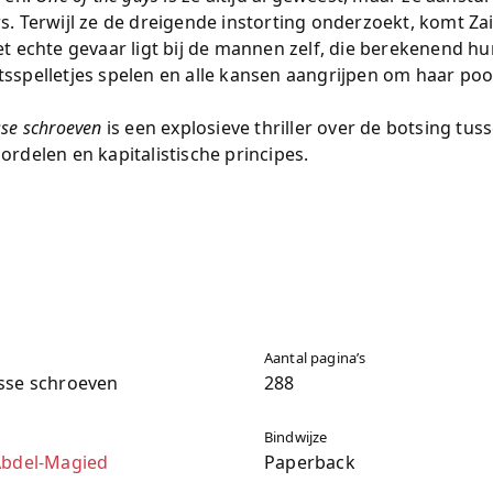
s. Terwijl ze de dreigende instorting onderzoekt, komt Za
et echte gevaar ligt bij de mannen zelf, die berekenend hu
sspelletjes spelen en alle kansen aangrijpen om haar pootj
sse schroeven
is een explosieve thriller over de botsing tus
ordelen en kapitalistische principes.
Aantal pagina’s
sse schroeven
288
Bindwijze
Abdel-Magied
Paperback