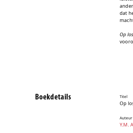
ander
dat h
macht
Op lo
vooro
Boekdetails
Titel
Op lo
Auteur
Y.M. 