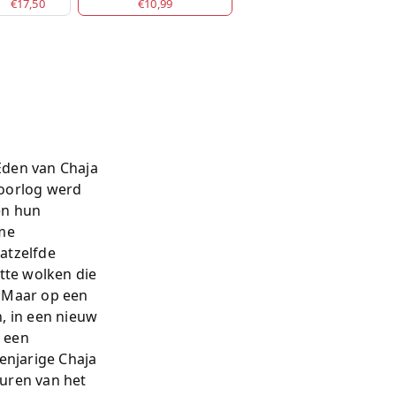
€17,50
€10,99
 Eden van Chaja
e oorlog werd
en hun
rme
atzelfde
tte wolken die
. Maar op een
, in een nieuw
s een
ienjarige Chaja
muren van het