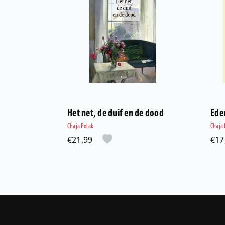
Het net, de duif en de dood
Ede
Chaja Polak
Chaja 
€21,99
€17