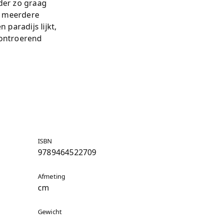
eder zo graag
er meerdere
 paradijs lijkt,
 ontroerend
ISBN
9789464522709
Afmeting
cm
Gewicht