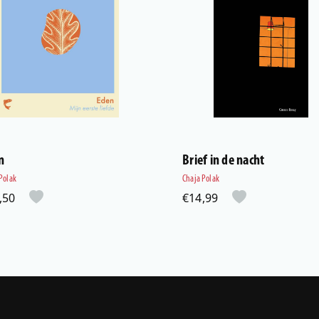
n
Brief in de nacht
Polak
Chaja Polak
,50
€14,99