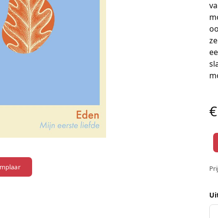
va
mo
oo
ze
ee
sl
mo
€
emplaar
Pri
Ui