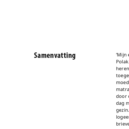
‘Mijn
Samenvatting
Polak
heren
toege
moede
matra
door 
dag m
gezin
logeer
briev