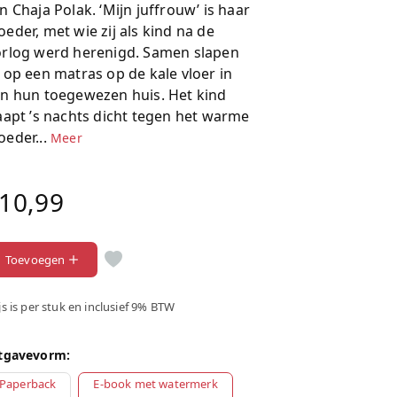
n Chaja Polak. ‘Mijn juffrouw’ is haar
eder, met wie zij als kind na de
rlog werd herenigd. Samen slapen
 op een matras op de kale vloer in
n hun toegewezen huis. Het kind
aapt ’s nachts dicht tegen het warme
eder...
Meer
10,99
Toevoegen
js is per stuk en inclusief 9% BTW
tgavevorm:
Paperback
E-book met watermerk