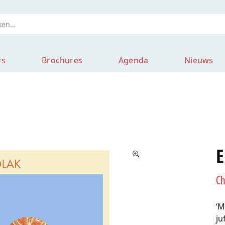
rs
Brochures
Agenda
Nieuws
E
Ch
‘M
ju