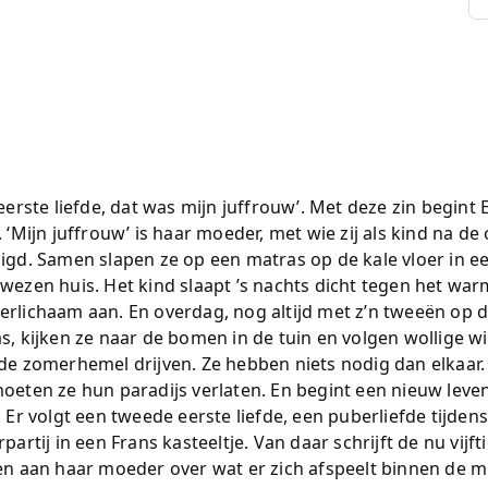
 eerste liefde, dat was mijn juffrouw’. Met deze zin begint
. ‘Mijn juffrouw’ is haar moeder, met wie zij als kind na d
igd. Samen slapen ze op een matras op de kale vloer in e
wezen huis. Het kind slaapt ’s nachts dicht tegen het wa
rlichaam aan. En overdag, nog altijd met z’n tweeën op d
s, kijken ze naar de bomen in de tuin en volgen wollige wi
de zomerhemel drijven. Ze hebben niets nodig dan elkaar
oeten ze hun paradijs verlaten. En begint een nieuw leven
. Er volgt een tweede eerste liefde, een puberliefde tijden
partij in een Frans kasteeltje. Van daar schrijft de nu vijft
en aan haar moeder over wat er zich afspeelt binnen de 