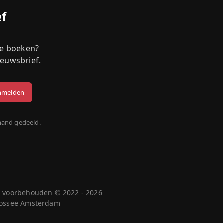
ef
we boeken?
ieuwsbrief.
mand gedeeld.
n voorbehouden © 2022 - 2026
 Cossee Amsterdam