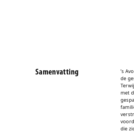
’s Av
Samenvatting
de ge
Terwi
met d
gespa
famil
verst
voord
die z