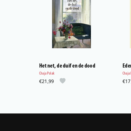
Het net, de duif en de dood
Ede
Chaja Polak
Chaja 
€21,99
€17