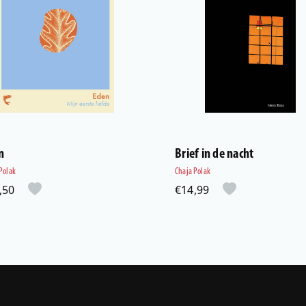
n
Brief in de nacht
Polak
Chaja Polak
,50
€14,99