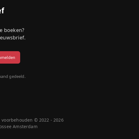
ef
we boeken?
ieuwsbrief.
mand gedeeld.
n voorbehouden © 2022 - 2026
 Cossee Amsterdam