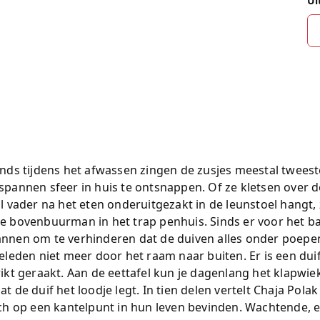
Ui
onds tijdens het afwassen zingen de zusjes meestal twee
spannen sfeer in huis te ontsnappen. Of ze kletsen over 
jl vader na het eten onderuitgezakt in de leunstoel hangt
e bovenbuurman in het trap penhuis. Sinds er voor het ba
nnen om te verhinderen dat de duiven alles onder poepen
ieleden niet meer door het raam naar buiten. Er is een duif
rikt geraakt. Aan de eettafel kun je dagenlang het klapwi
at de duif het loodje legt. In tien delen vertelt Chaja Pol
ich op een kantelpunt in hun leven bevinden. Wachtende,