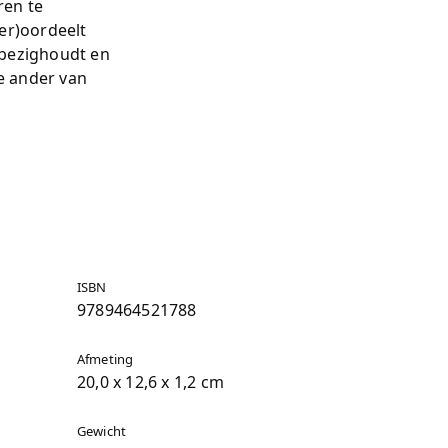
ren te
er)oordeelt
 bezighoudt en
de ander van
ISBN
9789464521788
Afmeting
20,0 x 12,6 x 1,2 cm
Gewicht