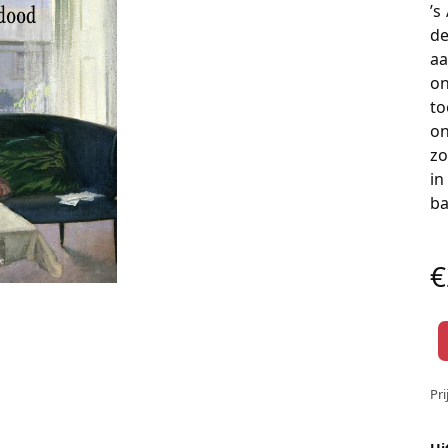
’s
de
aa
on
to
on
z
in
ba
€
Pri