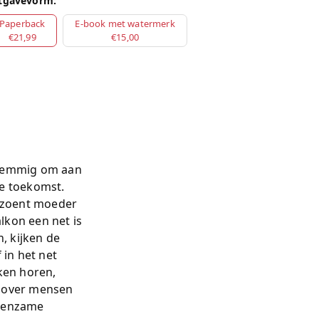
tgavevorm:
Paperback
E-book met watermerk
€21,99
€15,00
stemmig om aan
de toekomst.
, zoent moeder
lkon een net is
, kijken de
 in het net
eken horen,
ak over mensen
 eenzame