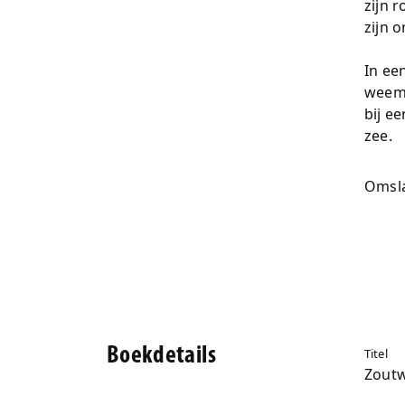
zijn 
zijn 
In ee
weemo
bij e
zee.
Omsl
Boekdetails
Titel
Zoutw