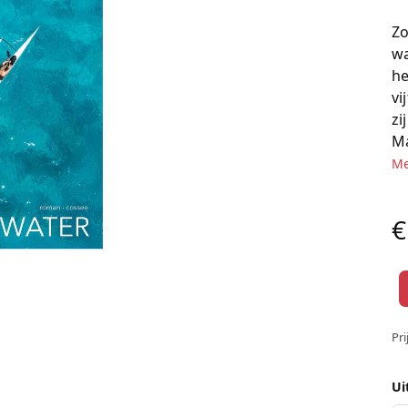
Zo
wa
he
vi
zi
Ma
Me
€
Pri
Ui