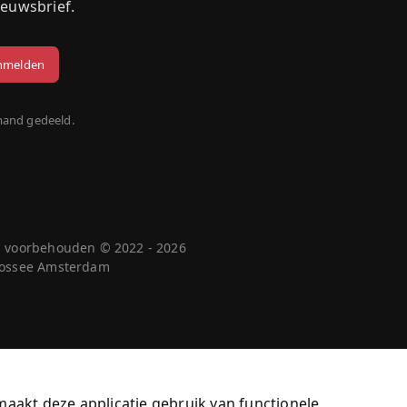
ieuwsbrief.
mand gedeeld.
n voorbehouden © 2022 - 2026
 Cossee Amsterdam
maakt deze applicatie gebruik van functionele