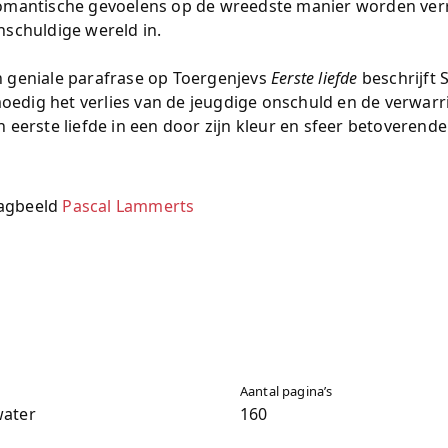
romantische gevoelens op de wreedste manier worden verr
onschuldige wereld in.
n geniale parafrase op Toergenjevs
Eerste liefde
beschrijft 
edig het verlies van de jeugdige onschuld en de verwarr
en eerste liefde in een door zijn kleur en sfeer betoveren
agbeeld
Pascal Lammerts
Aantal pagina’s
ater
160