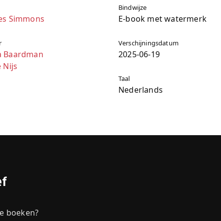
Bindwijze
es Simmons
E-book met watermerk
r
Verschijningsdatum
a Baardman
2025-06-19
 Nijs
Taal
Nederlands
ef
we boeken?