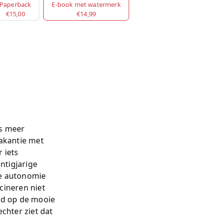
Paperback
E-book met watermerk
€15,00
€14,99
ts meer
 vakantie met
 iets
ntigjarige
De autonomie
cineren niet
efd op de mooie
chter ziet dat