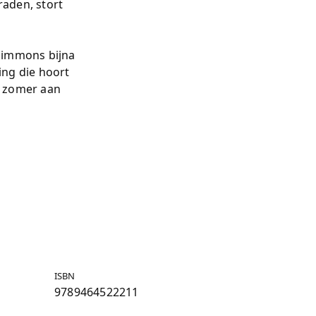
aden, stort
Simmons bijna
ing die hoort
de zomer aan
ISBN
9789464522211