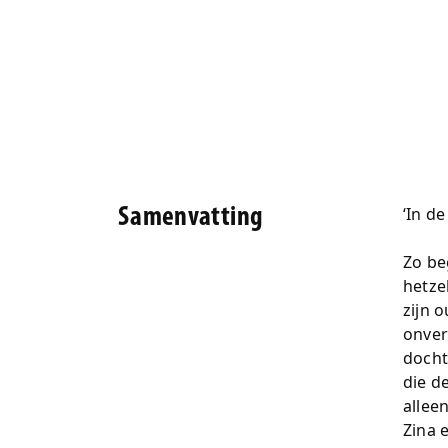
‘In d
Samenvatting
Zo be
hetzel
zijn 
onver
docht
die d
allee
Zina 