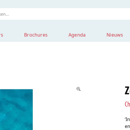
rs
Brochures
Agenda
Nieuws
Z
Ch
‘I
en