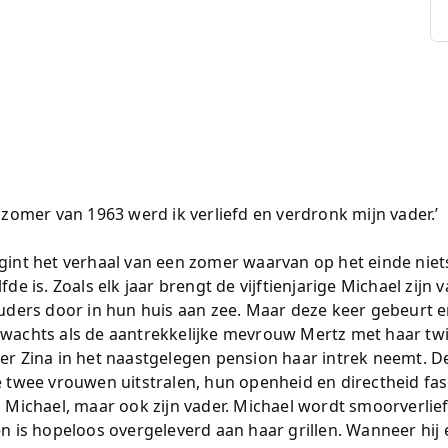
e zomer van 1963 werd ik verliefd en verdronk mijn vader.’
gint het verhaal van een zomer waarvan op het einde nie
fde is. Zoals elk jaar brengt de vijftienjarige Michael zijn
ouders door in hun huis aan zee. Maar deze keer gebeurt er
wachts als de aantrekkelijke mevrouw Mertz met haar twi
er Zina in het naastgelegen pension haar intrek neemt. 
e twee vrouwen uitstralen, hun openheid en directheid fas
n Michael, maar ook zijn vader. Michael wordt smoorverli
en is hopeloos overgeleverd aan haar grillen. Wanneer hij e