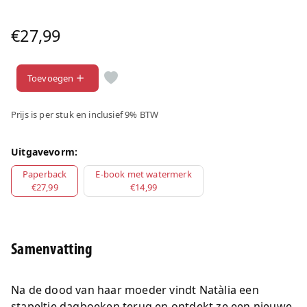
€27,99
Toevoegen
Prijs is per stuk en inclusief 9% BTW
Uitgavevorm:
Paperback
E-book met watermerk
€27,99
€14,99
Samenvatting
Na de dood van haar moeder vindt Natàlia een
stapeltje dagboeken terug en ontdekt ze een nieuwe