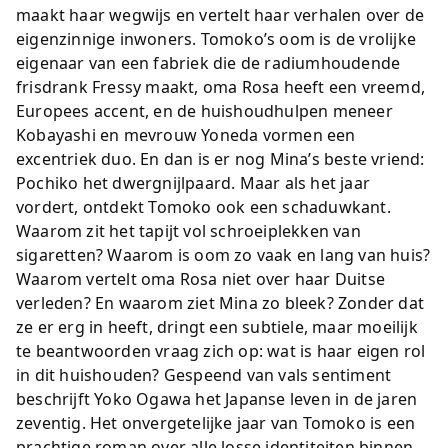
maakt haar wegwijs en vertelt haar verhalen over de
eigenzinnige inwoners. Tomoko’s oom is de vrolijke
eigenaar van een fabriek die de radiumhoudende
frisdrank Fressy maakt, oma Rosa heeft een vreemd,
Europees accent, en de huishoudhulpen meneer
Kobayashi en mevrouw Yoneda vormen een
excentriek duo. En dan is er nog Mina’s beste vriend:
Pochiko het dwergnijlpaard. Maar als het jaar
vordert, ontdekt Tomoko ook een schaduwkant.
Waarom zit het tapijt vol schroeiplekken van
sigaretten? Waarom is oom zo vaak en lang van huis?
Waarom vertelt oma Rosa niet over haar Duitse
verleden? En waarom ziet Mina zo bleek? Zonder dat
ze er erg in heeft, dringt een subtiele, maar moeilijk
te beantwoorden vraag zich op: wat is haar eigen rol
in dit huishouden? Gespeend van vals sentiment
beschrijft Yoko Ogawa het Japanse leven in de jaren
zeventig. Het onvergetelijke jaar van Tomoko is een
prachtige roman over alle losse identiteiten binnen