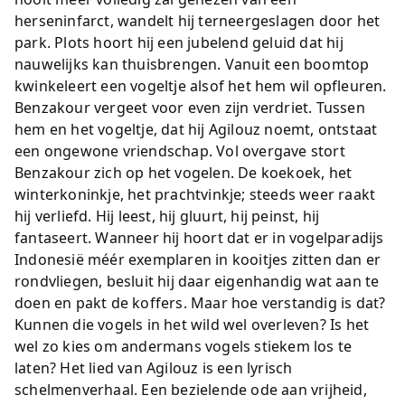
herseninfarct, wandelt hij terneergeslagen door het
park. Plots hoort hij een jubelend geluid dat hij
nauwelijks kan thuisbrengen. Vanuit een boomtop
kwinkeleert een vogeltje alsof het hem wil opfleuren.
Benzakour vergeet voor even zijn verdriet. Tussen
hem en het vogeltje, dat hij Agilouz noemt, ontstaat
een ongewone vriendschap. Vol overgave stort
Benzakour zich op het vogelen. De koekoek, het
winterkoninkje, het prachtvinkje; steeds weer raakt
hij verliefd. Hij leest, hij gluurt, hij peinst, hij
fantaseert. Wanneer hij hoort dat er in vogelparadijs
Indonesië méér exemplaren in kooitjes zitten dan er
rondvliegen, besluit hij daar eigenhandig wat aan te
doen en pakt de koffers. Maar hoe verstandig is dat?
Kunnen die vogels in het wild wel overleven? Is het
wel zo kies om andermans vogels stiekem los te
laten? Het lied van Agilouz is een lyrisch
schelmenverhaal. Een bezielende ode aan vrijheid,