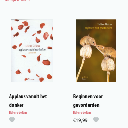
Applaus vanuit het
Beginnen voor
donker
gevorderden
Hélène Gelèns
Hélène Gelèns
€19,99